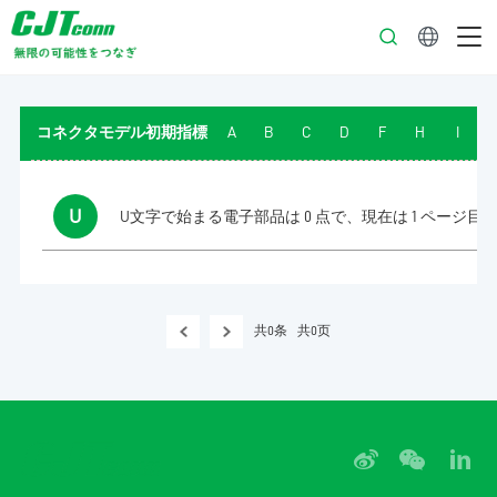
日本語
コネクタモデル初期指標
A
B
C
D
F
H
I
U
U文字で始まる電子部品は 0 点で、現在は 1 ページ目
共0条
共0页