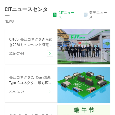
CJTニュースセンタ
CJTニュー
業界ニュー
ー
ス
ス
NEWS
CJTCon長江コネクタきらめ
き2026ミュンヘン上海電子
展｜精密相互接続国産が好
2026-07-06
ましい
長江コネクタCJTConn国産
Type-Cコネクタ、最も広範
なインタフェースデバイス
2026-06-25
を使用