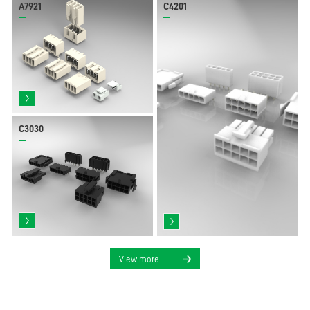
A7921
C4201
C3030
View more