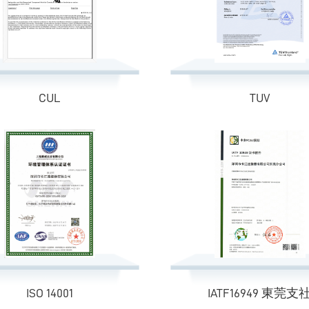
CUL
TUV
ISO 14001
IATF16949 東莞支