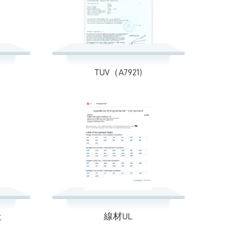
TUV（A7921)
社
線材UL