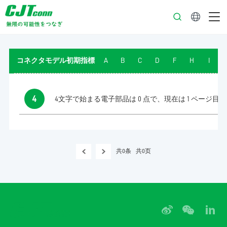
日本語
コネクタモデル初期指標
A
B
C
D
F
H
I
4
4文字で始まる電子部品は 0 点で、現在は 1 ページ目
共0条
共0页