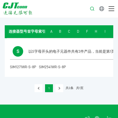
中文
连接器型号首字母索引
A
B
C
D
F
H
I
J
S
以S字母开头的电子元器件共有2件产品，当前是第1页
SIM1271WR-S-8P
SIM2541WR-S-8P
共2条
共1页
1