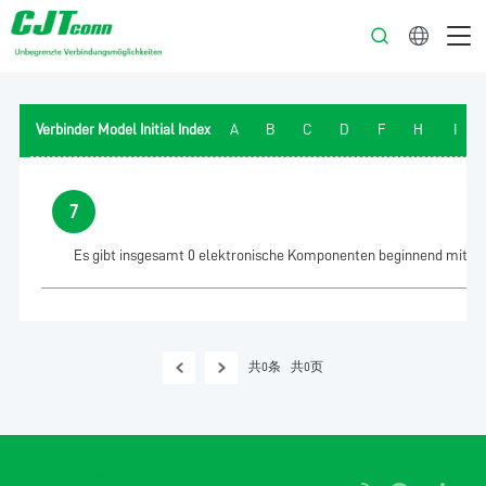
Deutsch
Verbinder Model Initial Index
A
B
C
D
F
H
I
7
Es gibt insgesamt 0 elektronische Komponenten beginnend mit dem
共0条
共0页