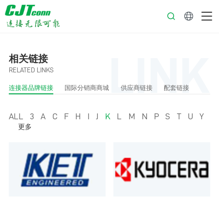
中文
LINK
相关链接
RELATED LINKS
连接器品牌链接
国际分销商商城
供应商链接
配套链接
ALL
3
A
C
F
H
I
J
K
L
M
N
P
S
T
U
Y
更多